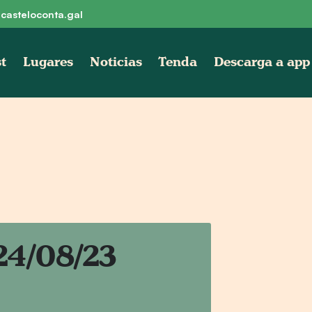
:
casteloconta.gal
t
Lugares
Noticias
Tenda
Descarga a app
 24/08/23