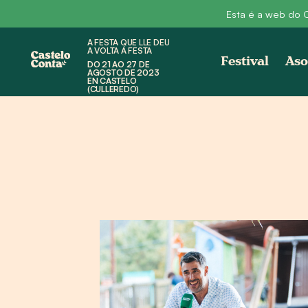
Esta é a web do C
A FESTA QUE LLE DEU
A VOLTA Á FESTA
Festival
Aso
DO 21 AO 27 DE
AGOSTO DE 2023
EN CASTELO
(CULLEREDO)