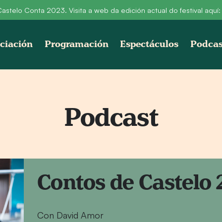
astelo Conta 2023. Visita a web da edición actual do festival aquí
ciación
Programación
Espectáculos
Podcas
Podcast
Contos de Castelo
Con David Amor